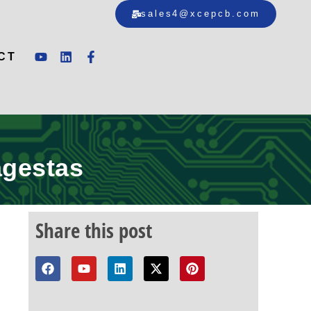
sales4@xcepcb.com
CT
agestas
Share this post