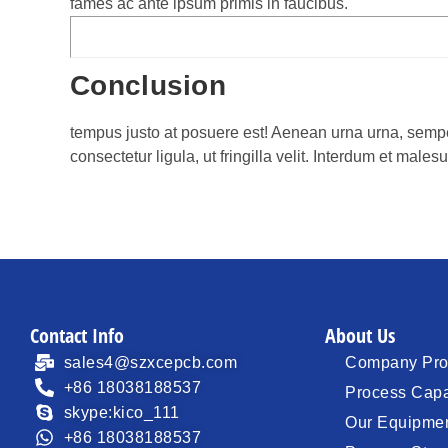
fames ac ante ipsum primis in faucibus.
Conclusion
tempus justo at posuere est! Aenean urna urna, semper
consectetur ligula, ut fringilla velit. Interdum et mal
Contact Info
About Us
sales4@szxcepcb.com
Company Prof
+86 18038188537
Process Capa
skype:kico_111
Our Equipme
+86 18038188537